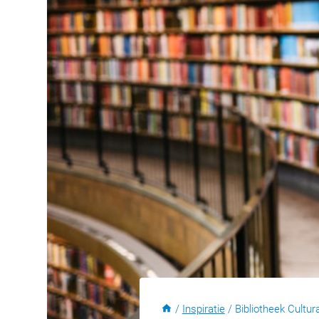
/
Inspiratie
/
Bibliotheek Cultur