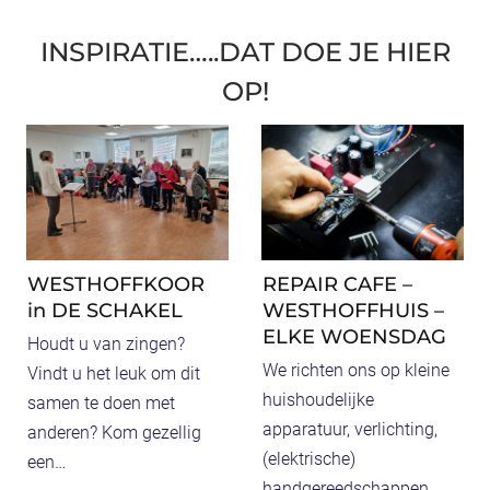
e
f
C
H
Meer info
Meer info
INSPIRATIE…..DAT DOE JE HIER
d
f
R
U
OP!
e
h
E
I
r
u
A
S
e
i
K
K
D
s
I
A
o
D
M
n
S
E
d
M
R
WESTHOFFKOOR
REPAIR CAFE –
e
I
D
in DE SCHAKEL
WESTHOFFHUIS –
r
D
I
ELKE WOENSDAG
Houdt u van zingen?
d
D
N
We richten ons op kleine
Vindt u het leuk om dit
a
A
E
huishoudelijke
samen te doen met
g
G
R
apparatuur, verlichting,
anderen? Kom gezellig
G
i
(elektrische)
een…
r
n
handgereedschappen,