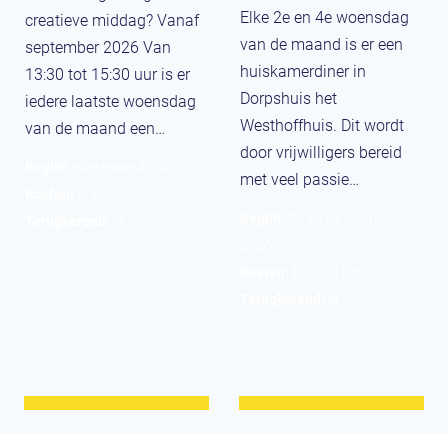
n
c
Elke 2e en 4e woensdag
creatieve middag? Vanaf
i
u
van de maand is er een
september 2026 Van
n
r
huiskamerdiner in
13:30 tot 15:30 uur is er
l
s
Dorpshuis het
iedere laatste woensdag
o
u
Westhoffhuis. Dit wordt
van de maand een…
o
s
door vrijwilligers bereid
Begint:
elke maand 2026
p
i
met veel passie…
Kosten:
gratis
L
n
Begint:
2e en 4e woensdag
Terugkerend:
ja
u
H
2026
n
e
Kosten:
€ 12,50 p.p.
t
t
Terugkerend:
ja
e
W
r
e
e
s
n
t
–
h
I
o