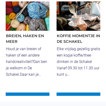
s
I
z
G
a
I
k
-
e
L
l
BREIEN, HAKEN EN
KOFFIE MOMENTJE IN
A
i
MEER
DE SCHAKEL
B
j
Houd je van breien of
Elke vrijdag gezellig gratis
b
k
haken of een andere
een kopje koffie/thee
i
E
handcreativiteit?Dan ben
drinken in de Schakel
j
n
je welkom in De
Vanaf 09.30 tot 11.30 uur
L
g
Schakel.Daar kan je…
kunt u…
u
e
n
l
t
s
e
L
r
u