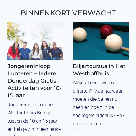
e
n
B
K
Lees verder
Lees verder
n
BINNENKORT VERWACHT
t
R
O
A
e
E
F
k
r
I
F
t
e
E
I
i
n
N
E
e
(
,
M
f
A
Jongereninloop
H
Biljartcursus in Het
O
2
Lunteren – Iedere
Westhoffhuis
A
M
)
Donderdag Gratis
K
E
Altijd al eens willen
Activiteiten voor 10-
E
N
biljarten? Maar ja, waar
15 jaar
N
T
moeten die ballen nu
Jongereninloop in het
E
j
heen en hoe zijn de
Westhoffhuis Ben jij
N
e
spelregels eigenlijk? Pak
tussen de 10 en 15 jaar
M
I
nu je kans en…
en heb je zin in een leuke
E
N
Begint:
2026