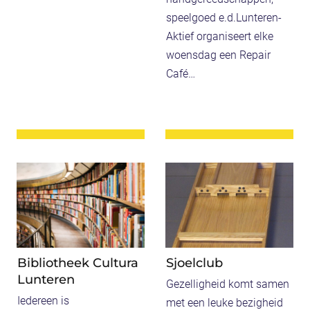
a
h
speelgoed e.d.Lunteren-
t
e
Aktief organiseert elke
i
t
woensdag een Repair
s
W
Café…
A
E
c
S
t
T
i
H
v
O
i
F
W
R
Meer info
Meer info
t
F
E
E
e
H
S
P
i
U
T
A
t
I
H
I
Bibliotheek Cultura
Sjoelclub
e
S
Lunteren
O
R
Gezelligheid komt samen
n
F
C
Iedereen is
met een leuke bezigheid
v