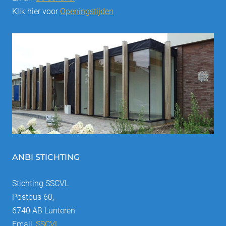
r
Klik hier voor
Openingstijden
e
n
ANBI STICHTING
Stichting SSCVL
Postbus 60,
6740 AB Lunteren
Email:
SSCVL