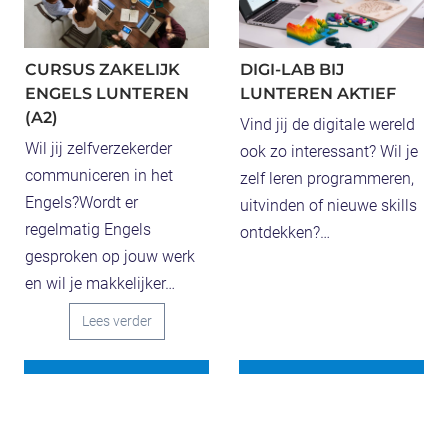
CURSUS ZAKELIJK
DIGI-LAB BIJ
ENGELS LUNTEREN
LUNTEREN AKTIEF
(A2)
Vind jij de digitale wereld
Wil jij zelfverzekerder
ook zo interessant? Wil je
communiceren in het
zelf leren programmeren,
Engels?Wordt er
uitvinden of nieuwe skills
regelmatig Engels
ontdekken?…
gesproken op jouw werk
en wil je makkelijker…
C
Lees verder
u
r
s
u
D
Lees verder