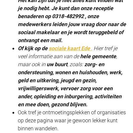
Het kan zijn dat je niet alles kunt vinden wat
je nodig hebt. Je kunt dan onze receptie
benaderen op 0318-482992 , onze
medewerkers leiden jouw vraag door naar de
sociaal makelaar en je wordt teruggebeld of
ontvangt een mail.
Of kijk op de
sociale kaart Ede
. Hier tref je
veel informatie aan van de
hele gemeente
,
maar ook in
uw buurt
, zoals:
zorg- en
ondersteuning, wonen en huishouden, werk,
geld en uitkering, jeugd en gezin,
vrijwilligerswerk, vervoer zorg voor een
ander, opleiding en inburgering, activiteiten
en mee doen, gezond blijven.
Ook tref je ontmoetingsplekken of organisaties
op deze pagina waar je gewoon lekker kunt
binnen wandelen.