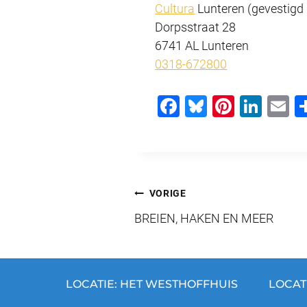
Cultura
Lunteren (gevestigd 
Dorpsstraat 28
6741 AL Lunteren
0318-672800
F
Bl
Pi
Li
E
a
u
nt
n
c
e
er
k
ai
e
sk
e
e
b
y
st
dI
Bericht
VORIGE
o
n
BREIEN, HAKEN EN MEER
navigatie
o
k
LOCATIE: HET WESTHOFFHUIS
LOCAT