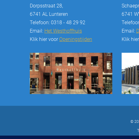
Dorpsstraat 28,
Schaepm
6741 AL Lunteren
6741 WV
Telefoon: 0318 - 48 29 92
Telefoo
Email:
Het Westhoffhuis
Email:
D
Klik hier voor
Openingstijden
Klik hie
© 20
T