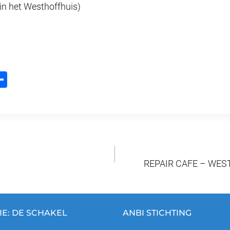
in het Westhoffhuis)
D
m
el
l
e
n
REPAIR CAFE – WE
IE: DE SCHAKEL
ANBI STICHTING