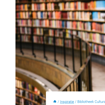
/
Inspiratie
/
Bibliotheek Cultur