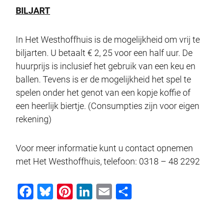
BILJART
In Het Westhoffhuis is de mogelijkheid om vrij te
biljarten. U betaalt € 2, 25 voor een half uur. De
huurprijs is inclusief het gebruik van een keu en
ballen. Tevens is er de mogelijkheid het spel te
spelen onder het genot van een kopje koffie of
een heerlijk biertje. (Consumpties zijn voor eigen
rekening)
Voor meer informatie kunt u contact opnemen
met Het Westhoffhuis, telefoon: 0318 – 48 2292
F
Bl
Pi
Li
E
D
a
u
nt
n
m
el