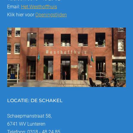
Email:
Het Westhoffhuis
Klik hier voor
Openingstijden
LOCATIE: DE SCHAKEL
Schaepmanstraat 58,
6741 WV Lunteren
Telefoon: 0318 - 48 24 85