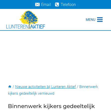
Doorgaan
Email
Telefoon
naar
inhoud
MENU
/
Nieuwe activiteiten bij Lunteren Aktief
/
Binnenwerk
kijkers gedeeltelijk vernieuwd
Binnenwerk kijkers gedeeltelijk