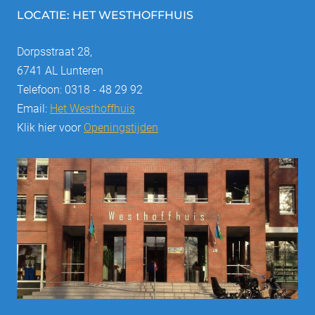
LOCATIE: HET WESTHOFFHUIS
Dorpsstraat 28,
6741 AL Lunteren
Telefoon: 0318 - 48 29 92
Email:
Het Westhoffhuis
Klik hier voor
Openingstijden