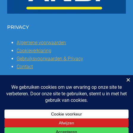
PRIVACY
Algemene voorwaarden
Cookieverklaring
Gebruiksvoorwaarden & Privacy
Contact
© 2026 | Stichting SSCVL | Dorpshuis Het Westhoffhuis: Dorpsstraat
28, 6741 AL Lunteren
Telefoon: 0318 - 48 2992 | KvK nr: 41047051 | Bank: IBAN: NL47 RABO
0337504016
ONTWERP & REALISATIE EYE-GRAPHICS, OTTERLO