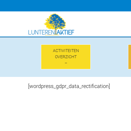
Doorgaan
naar
inhoud
ACTIVITEITEN
OVERZICHT
–
[wordpress_gdpr_data_rectification]