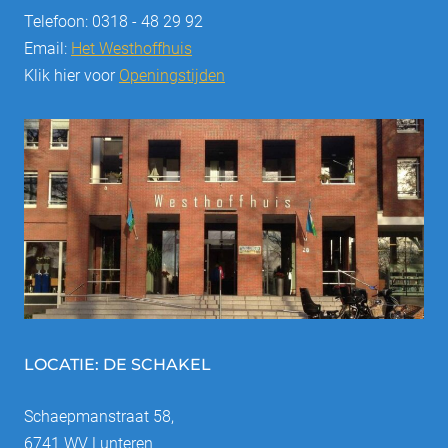
Telefoon: 0318 - 48 29 92
Email:
Het Westhoffhuis
Klik hier voor
Openingstijden
LOCATIE: DE SCHAKEL
Schaepmanstraat 58,
6741 WV Lunteren