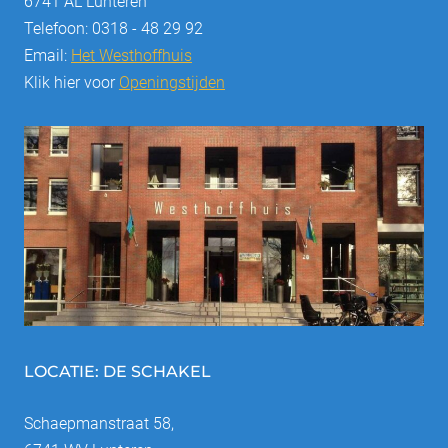
6741 AL Lunteren
Telefoon: 0318 - 48 29 92
Email:
Het Westhoffhuis
Klik hier voor
Openingstijden
LOCATIE: DE SCHAKEL
Schaepmanstraat 58,