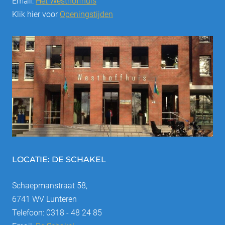
Email:
Het Westhoffhuis
Klik hier voor
Openingstijden
LOCATIE: DE SCHAKEL
Schaepmanstraat 58,
6741 WV Lunteren
Telefoon: 0318 - 48 24 85