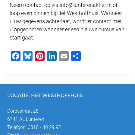
Neem contact op via info@lunterenaktief.nl of
loop even binnen bij Het Westhoffhuis. Wanneer
u uw gegevens achterlaat, wordt er contact met
u opgenomen wanneer er een nieuwe cursus van
start gaat.
F
Bl
Pi
Li
E
D
a
u
nt
n
m
el
c
e
er
k
ail
e
e
sk
e
e
n
b
y
st
dI
LOCATIE: HET WESTHOFFHUIS
o
n
o
Dorpsstraat 28,
6741 AL Lunteren
k
Telefoon: 0318 - 48 29 92