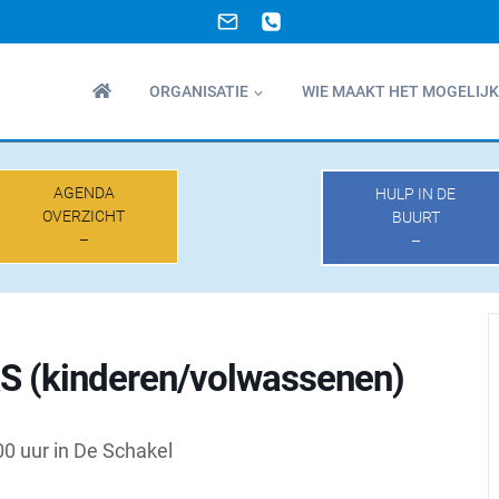
ORGANISATIE
WIE MAAKT HET MOGELIJK
AGENDA
HULP IN DE
OVERZICHT
BUURT
–
–
 (kinderen/volwassenen)
0 uur in De Schakel