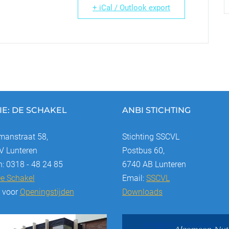
+ iCal / Outlook export
IE: DE SCHAKEL
ANBI STICHTING
anstraat 58,
Stichting SSCVL
 Lunteren
Postbus 60,
n: 0318 - 48 24 85
6740 AB Lunteren
e Schakel
Email:
SSCVL
r voor
Openingstijden
Downloads