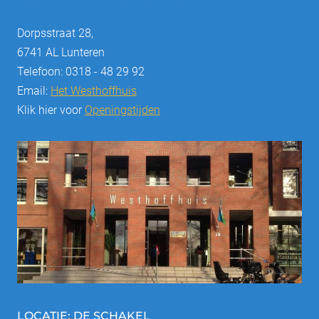
Dorpsstraat 28,
6741 AL Lunteren
Telefoon: 0318 - 48 29 92
Email:
Het Westhoffhuis
Klik hier voor
Openingstijden
LOCATIE: DE SCHAKEL