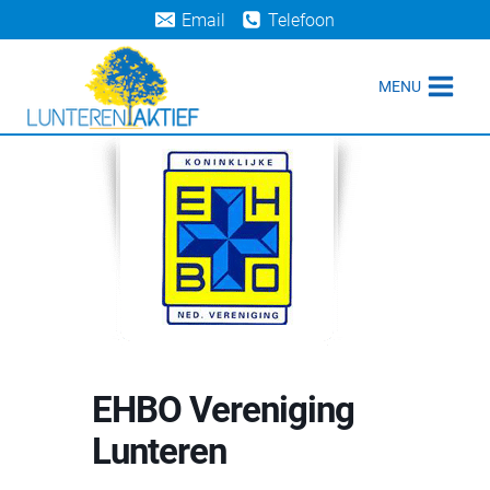
Doorgaan
Email
Telefoon
naar
inhoud
MENU
EHBO Vereniging
Lunteren