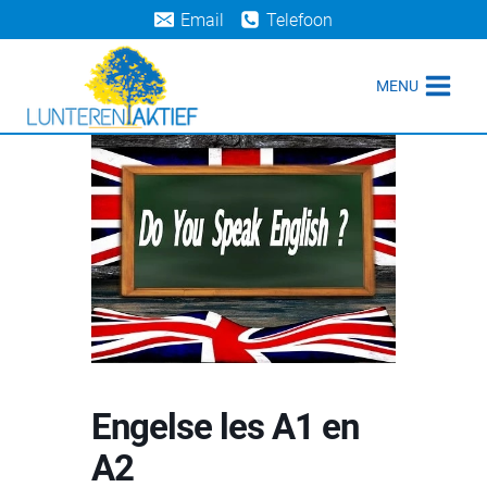
Doorgaan
Email
Telefoon
naar
inhoud
MENU
Engelse les A1 en
A2