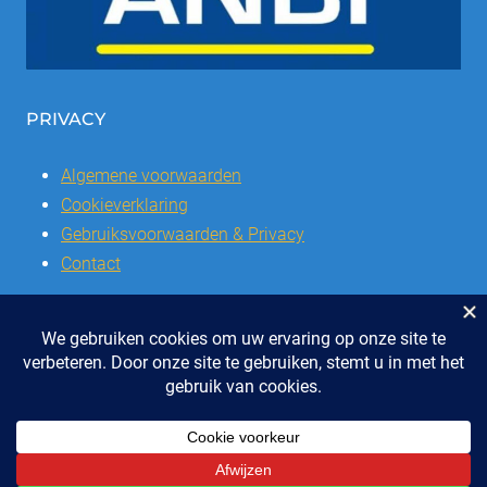
PRIVACY
Algemene voorwaarden
Cookieverklaring
Gebruiksvoorwaarden & Privacy
Contact
© 2026 | Stichting SSCVL | Dorpshuis Het Westhoffhuis: Dorpsstraat
28, 6741 AL Lunteren
Telefoon: 0318 - 48 2992 | KvK nr: 41047051 | Bank: IBAN: NL47 RABO
0337504016