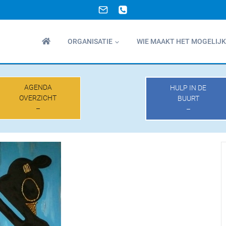
ORGANISATIE
WIE MAAKT HET MOGELIJK
AGENDA
HULP IN DE
OVERZICHT
BUURT
–
–