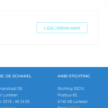
+ iCal / Outlook export
IE: DE SCHAKEL
ANBI STICHTING
anstraat 58,
Stichting SSCVL
 Lunteren
Postbus 60,
n: 0318 - 48 24 85
6740 AB Lunteren