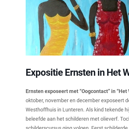
Expositie Ernsten in Het 
Ernsten exposeert met “Oogcontact” in “Het 
oktober, november en december exposeert de
Westhoffhuis in Lunteren. Als kind tekende hij 
beleefde aan het schilderen met olieverf. Toch
schilderscursus ging volgen. Eerst schilderde 