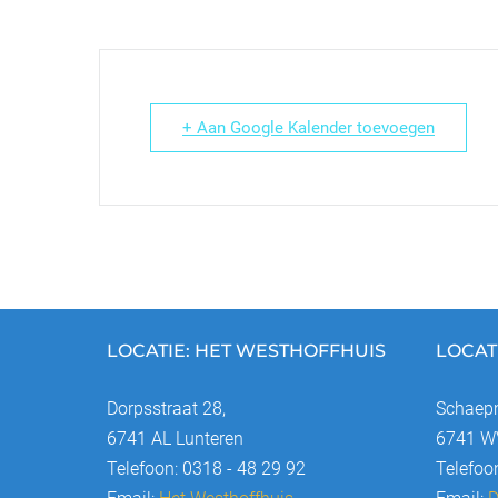
+ Aan Google Kalender toevoegen
LOCATIE: HET WESTHOFFHUIS
LOCAT
Dorpsstraat 28,
Schaepm
6741 AL Lunteren
6741 WV
Telefoon: 0318 - 48 29 92
Telefoo