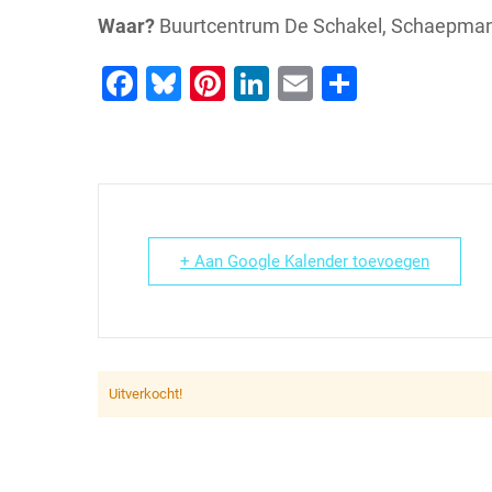
Waar?
Buurtcentrum De Schakel, Schaepmans
Facebook
Bluesky
Pinterest
LinkedIn
Email
Delen
+ Aan Google Kalender toevoegen
Uitverkocht!