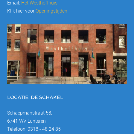
Email:
Het Westhoffhuis
Klik hier voor
Openingstijden
LOCATIE: DE SCHAKEL
Schaepmanstraat 58,
6741 WV Lunteren
Telefoon: 0318 - 48 24 85