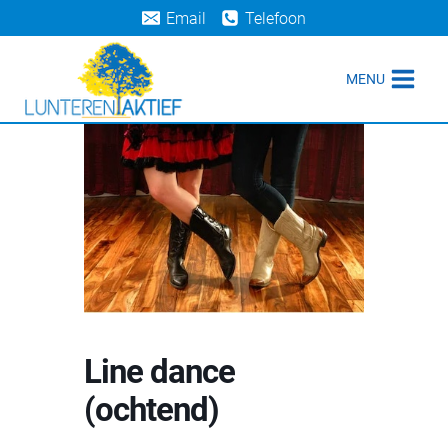
Doorgaan
Email
Telefoon
naar
inhoud
MENU
Line dance
(ochtend)