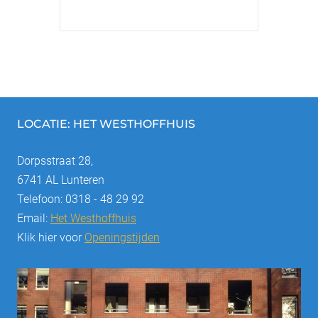
LOCATIE: HET WESTHOFFHUIS
Dorpsstraat 28,
6741 AL Lunteren
Telefoon: 0318 - 48 29 92
Email:
Het Westhoffhuis
Klik hier voor
Openingstijden