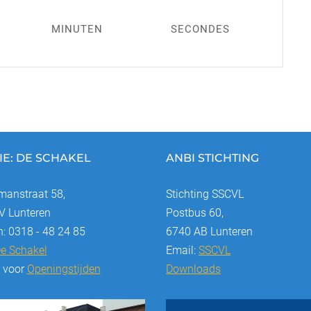
MINUTEN
SECONDES
IE: DE SCHAKEL
ANBI STICHTING
anstraat 58,
Stichting SSCVL
 Lunteren
Postbus 60,
n: 0318 - 48 24 85
6740 AB Lunteren
e Schakel
Email:
SSCVL
r voor
Openingstijden
Downloads