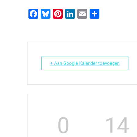
Facebook
Bluesky
Pinterest
LinkedIn
Email
Delen
+ Aan Google Kalender toevoegen
0
14