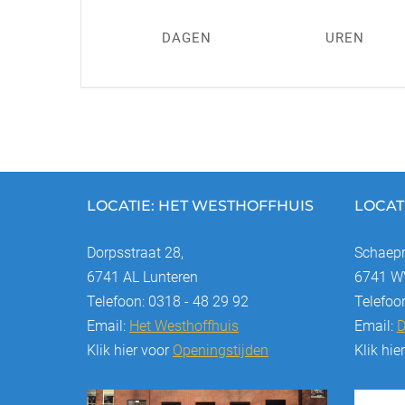
DAGEN
UREN
LOCATIE: HET WESTHOFFHUIS
LOCAT
Dorpsstraat 28,
Schaepm
6741 AL Lunteren
6741 WV
Telefoon: 0318 - 48 29 92
Telefoo
Email:
Het Westhoffhuis
Email:
D
Klik hier voor
Openingstijden
Klik hie