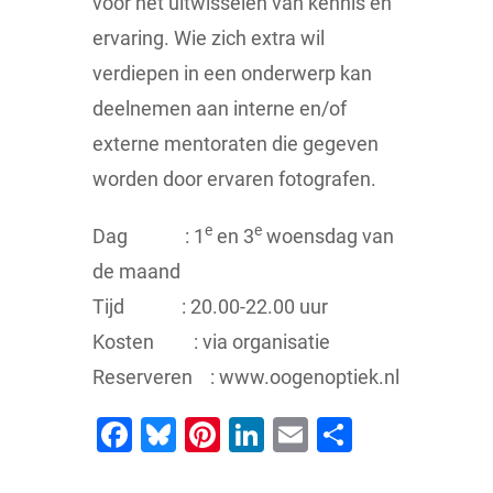
voor het uitwisselen van kennis en
ervaring. Wie zich extra wil
verdiepen in een onderwerp kan
deelnemen aan interne en/of
externe mentoraten die gegeven
worden door ervaren fotografen.
e
e
Dag : 1
en 3
woensdag van
de maand
Tijd : 20.00-22.00 uur
Kosten : via organisatie
Reserveren : www.oogenoptiek.nl
Facebook
Bluesky
Pinterest
LinkedIn
Email
Delen