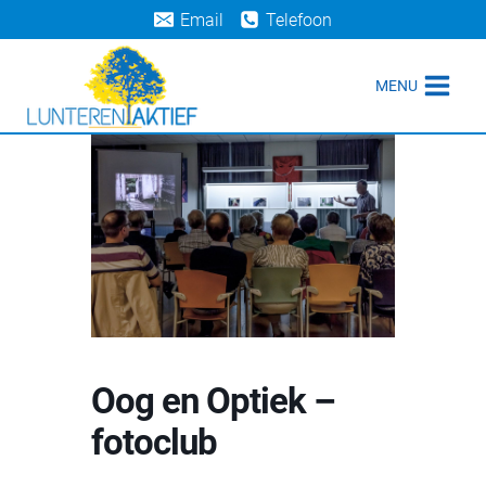
Doorgaan
Email
Telefoon
naar
inhoud
MENU
Oog en Optiek –
fotoclub