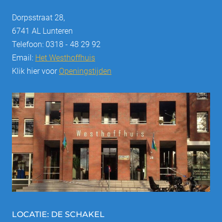
Dorpsstraat 28,
6741 AL Lunteren
Telefoon: 0318 - 48 29 92
Email:
Het Westhoffhuis
Klik hier voor
Openingstijden
LOCATIE: DE SCHAKEL