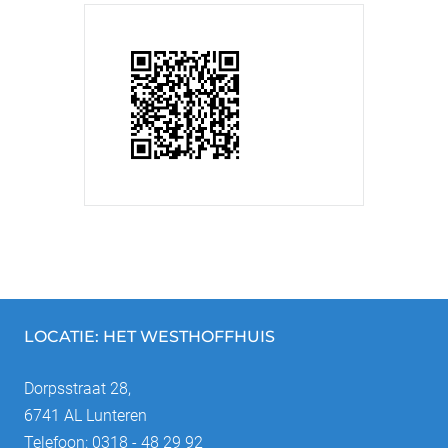
LOCATIE: HET WESTHOFFHUIS
Dorpsstraat 28,
6741 AL Lunteren
Telefoon: 0318 - 48 29 92