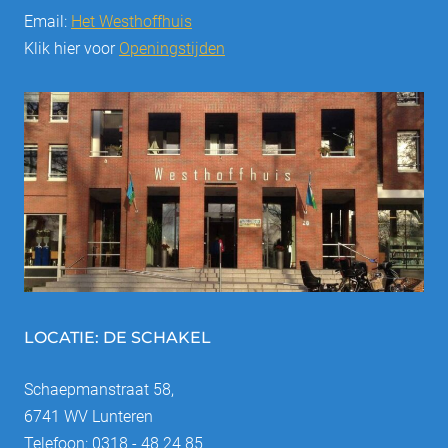
Email:
Het Westhoffhuis
Klik hier voor
Openingstijden
LOCATIE: DE SCHAKEL
Schaepmanstraat 58,
6741 WV Lunteren
Telefoon: 0318 - 48 24 85