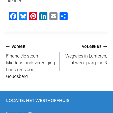
kennen.
F
Bl
Pi
Li
E
D
a
u
nt
n
m
el
c
e
er
k
ail
e
e
sk
e
e
n
Bericht
b
y
st
dI
VORIGE
VOLGENDE
o
n
Financiële steun
Wegwies in Lunteren,
navigatie
o
Middenstandsvereniging
al weer jaargang 3
Lunteren voor
k
Goudsberg
LOCATIE: HET WESTHOFFHUIS