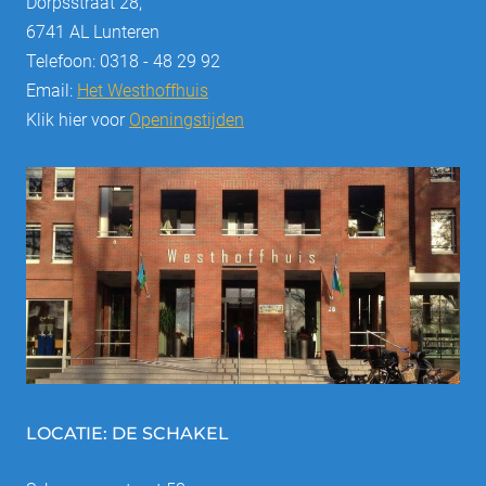
Dorpsstraat 28,
6741 AL Lunteren
Telefoon: 0318 - 48 29 92
Email:
Het Westhoffhuis
Klik hier voor
Openingstijden
LOCATIE: DE SCHAKEL