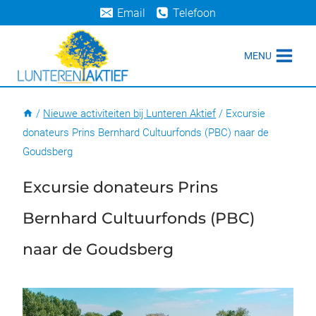
Doorgaan
Email
Telefoon
naar
inhoud
MENU
/
Nieuwe activiteiten bij Lunteren Aktief
/
Excursie
donateurs Prins Bernhard Cultuurfonds (PBC) naar de
Goudsberg
Excursie donateurs Prins
Bernhard Cultuurfonds (PBC)
naar de Goudsberg