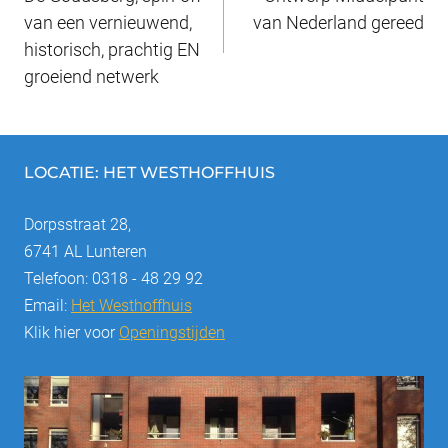
navigatie
o
van een vernieuwend,
van Nederland gereed
historisch, prachtig EN
k
groeiend netwerk
LOCATIE: HET WESTHOFFHUIS
Dorpsstraat 28,
6741 AL Lunteren
Telefoon: 0318 - 48 29 92
Email:
Het Westhoffhuis
Klik hier voor
Openingstijden