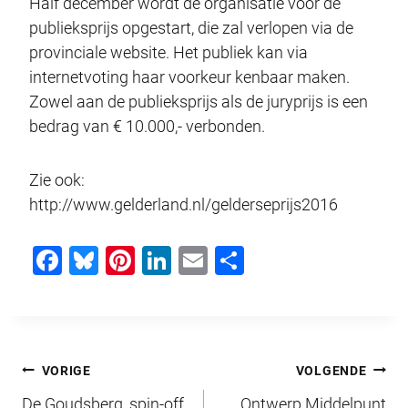
Half december wordt de organisatie voor de
publieksprijs opgestart, die zal verlopen via de
provinciale website. Het publiek kan via
internetvoting haar voorkeur kenbaar maken.
Zowel aan de publieksprijs als de juryprijs is een
bedrag van € 10.000,- verbonden.
Zie ook:
http://www.gelderland.nl/gelderseprijs2016
F
Bl
Pi
Li
E
D
a
u
nt
n
m
el
c
e
er
k
ail
e
e
sk
e
e
n
Bericht
b
y
st
dI
VORIGE
VOLGENDE
o
n
De Goudsberg, spin-off
Ontwerp Middelpunt