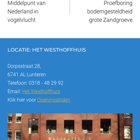
o
n
Middelpunt van
Proefboring
navigatie
o
Nederland in
bodemgesteldheid
vogelvlucht
grote Zandgroeve
k
LOCATIE: HET WESTHOFFHUIS
Dorpsstraat 28,
6741 AL Lunteren
Telefoon: 0318 - 48 29 92
Email:
Het Westhoffhuis
Klik hier voor
Openingstijden