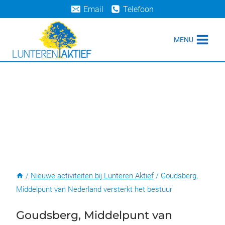
Doorgaan
Email
Telefoon
naar
inhoud
MENU
/
Nieuwe activiteiten bij Lunteren Aktief
/
Goudsberg,
Middelpunt van Nederland versterkt het bestuur
Goudsberg, Middelpunt van