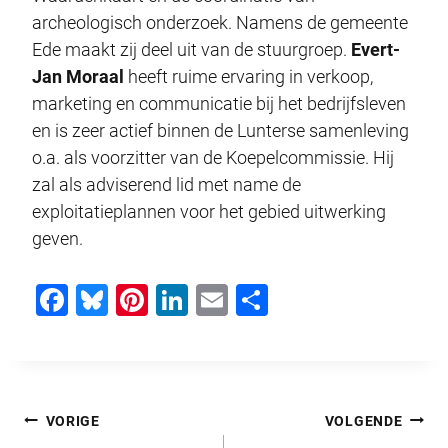
archeologisch onderzoek. Namens de gemeente
Ede maakt zij deel uit van de stuurgroep.
Evert-
Jan Moraal
heeft ruime ervaring in verkoop,
marketing en communicatie bij het bedrijfsleven
en is zeer actief binnen de Lunterse samenleving
o.a. als voorzitter van de Koepelcommissie. Hij
zal als adviserend lid met name de
exploitatieplannen voor het gebied uitwerking
geven.
F
Bl
Pi
Li
E
D
a
u
nt
n
m
el
c
e
er
k
ail
e
e
sk
e
e
n
Bericht
b
y
st
dI
VORIGE
VOLGENDE