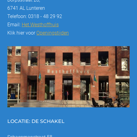
6741 AL Lunteren
Telefoon: 0318 - 48 29 92
Email:
Het Westhoffhuis
Klik hier voor
Openingstijden
LOCATIE: DE SCHAKEL