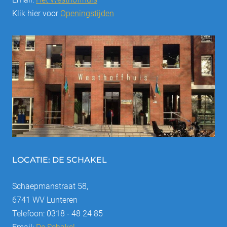
Klik hier voor
Openingstijden
LOCATIE: DE SCHAKEL
Schaepmanstraat 58,
6741 WV Lunteren
Telefoon: 0318 - 48 24 85