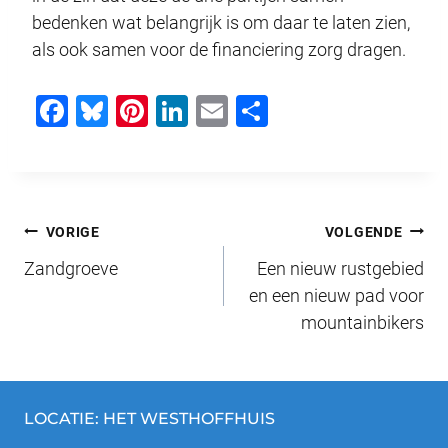
bedenken wat belangrijk is om daar te laten zien,
als ook samen voor de financiering zorg dragen.
F
Bl
Pi
Li
E
D
a
u
nt
n
m
el
c
e
er
k
ail
e
e
sk
e
e
n
Bericht
b
y
st
dI
VORIGE
VOLGENDE
o
n
Zandgroeve
Een nieuw rustgebied
navigatie
o
en een nieuw pad voor
mountainbikers
k
LOCATIE: HET WESTHOFFHUIS