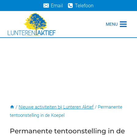
Doorgaan
Email
Telefoon
naar
inhoud
MENU
/
Nieuwe activiteiten bij Lunteren Aktief
/
Permanente
tentoonstelling in de Koepel
Permanente tentoonstelling in de