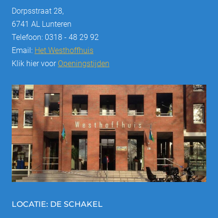
Dorpsstraat 28,
6741 AL Lunteren
Telefoon: 0318 - 48 29 92
Email:
Het Westhoffhuis
Klik hier voor
Openingstijden
LOCATIE: DE SCHAKEL