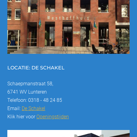
LOCATIE: DE SCHAKEL
Schaepmanstraat 58,
6741 WV Lunteren
Telefoon: 0318 - 48 24 85
Email:
De Schakel
Klik hier voor
Openingstijden