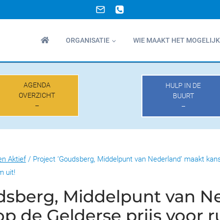
ORGANISATIE
WIE MAAKT HET MOGELIJK
AGENDA
HULP IN DE
OVERZICHT
BUURT
–
–
en Aktief
/
Project ‘Goudsberg, Middelpunt van Nederland’ maakt kans
m uit!
dsberg, Middelpunt van N
p de Gelderse prijs voor r