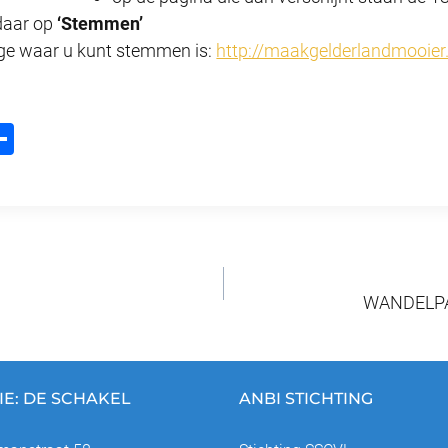
daar op
‘Stemmen’
ge waar u kunt stemmen is:
http://maakgelderlandmooier.
D
m
el
l
e
n
WANDELPA
IE: DE SCHAKEL
ANBI STICHTING