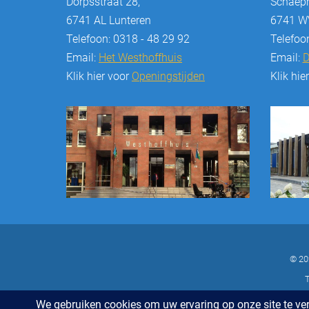
Dorpsstraat 28,
Schaepm
6741 AL Lunteren
6741 WV
Telefoon: 0318 - 48 29 92
Telefoo
Email:
Het Westhoffhuis
Email:
D
Klik hier voor
Openingstijden
Klik hie
© 20
T