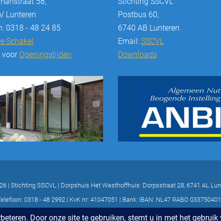
anstraat 58,
Stichting SSCVL
 Lunteren
Postbus 60,
n: 0318 - 48 24 85
6740 AB Lunteren
e Schakel
Email:
SSCVL
r voor
Openingstijden
Downloads
26 | Stichting SSCVL | Dorpshuis Het Westhoffhuis: Dorpsstraat 28, 6741 AL Lun
elefoon: 0318 - 48 2992 | KvK nr: 41047051 | Bank: IBAN: NL47 RABO 03375040
ONTWERP & REALISATIE EYE-GRAPHICS, OTTERLO