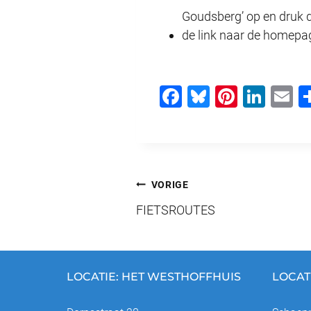
Goudsberg’ op en druk 
de link naar de homepa
F
Bl
Pi
Li
E
a
u
nt
n
c
e
er
k
ai
e
sk
e
e
b
y
st
dI
Bericht
VORIGE
o
n
FIETSROUTES
navigatie
o
k
LOCATIE: HET WESTHOFFHUIS
LOCAT