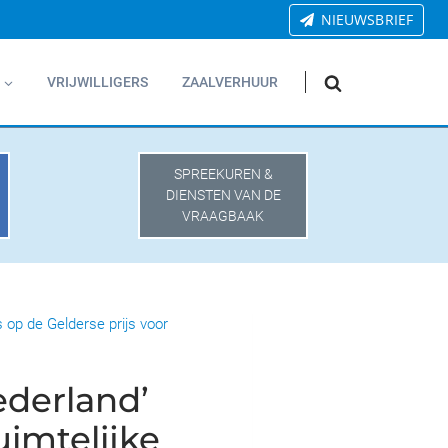
NIEUWSBRIEF
VRIJWILLIGERS
ZAALVERHUUR
SPREEKUREN &
DIENSTEN VAN DE
VRAAGBAAK
 op de Gelderse prijs voor
ederland’
uimtelijke