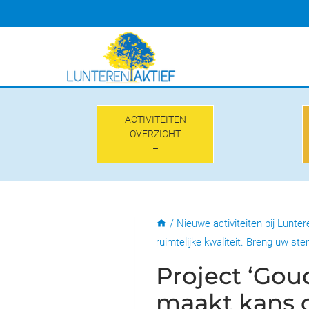
Doorgaan
naar
inhoud
ACTIVITEITEN
OVERZICHT
–
/
Nieuwe activiteiten bij Lunter
ruimtelijke kwaliteit. Breng uw ste
Project ‘Gou
maakt kans o