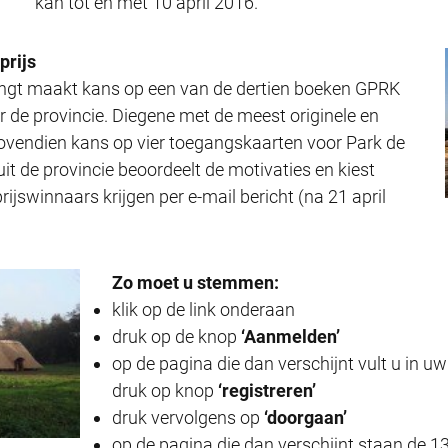
kan tot en met 10 april 2016.
prijs
engt maakt kans op een van de dertien boeken GPRK
 de provincie. Diegene met de meest originele en
ovendien kans op vier toegangskaarten voor Park de
t de provincie beoordeelt de motivaties en kiest
prijswinnaars krijgen per e-mail bericht (na 21 april
Zo moet u stemmen:
klik op de link onderaan
druk op de knop
‘Aanmelden’
op de pagina die dan verschijnt vult u in 
druk op knop
‘registreren’
druk vervolgens op
‘doorgaan’
op de pagina die dan verschijnt staan de 13