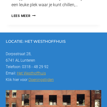
een leuke plek waar je kunt chillen,…
JONGERENINLOOP
LEES MEER
LUNTEREN
–
IEDERE
DONDERDAG
LOCATIE: HET WESTHOFFHUIS
GRATIS
Dorpsstraat 28,
ACTIVITEITEN
6741 AL Lunteren
VOOR
Telefoon: 0318 - 48 29 92
10-
Email:
Het Westhoffhuis
15
Klik hier voor
Openingstijden
JAAR