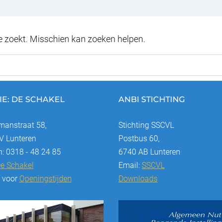
je zoekt. Misschien kan zoeken helpen.
IE: DE SCHAKEL
ANBI STICHTING
anstraat 58,
Stichting SSCVL
 Lunteren
Postbus 60,
n: 0318 - 48 24 85
6740 AB Lunteren
e Schakel
Email:
SSCVL
r voor
Openingstijden
Downloads