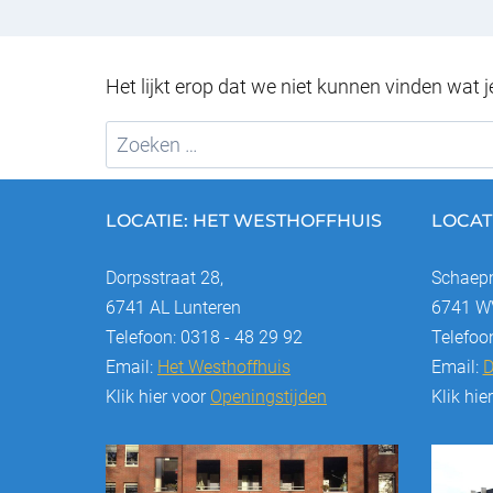
Het lijkt erop dat we niet kunnen vinden wat 
Zoeken
naar:
LOCATIE: HET WESTHOFFHUIS
LOCAT
Dorpsstraat 28,
Schaepm
6741 AL Lunteren
6741 WV
Telefoon: 0318 - 48 29 92
Telefoo
Email:
Het Westhoffhuis
Email:
D
Klik hier voor
Openingstijden
Klik hie