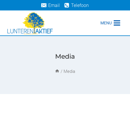
Doorgaan
Email
Telefoon
naar
inhoud
MENU
Media
/
Media