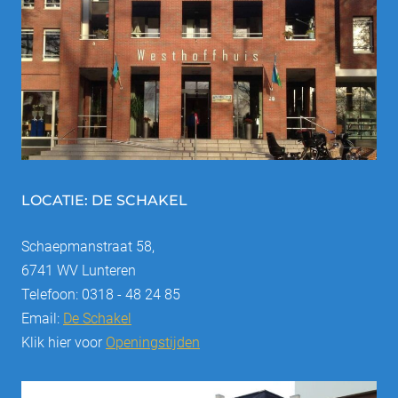
LOCATIE: DE SCHAKEL
Schaepmanstraat 58,
6741 WV Lunteren
Telefoon: 0318 - 48 24 85
Email:
De Schakel
Klik hier voor
Openingstijden