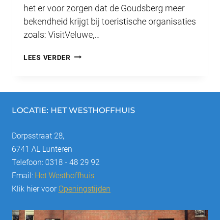
het er voor zorgen dat de Goudsberg meer
bekendheid krijgt bij toeristische organisaties
zoals: VisitVeluwe,…
VEEL
LEES VERDER
AANDACHT
IN
DE
MEDIA
LOCATIE: HET WESTHOFFHUIS
VOOR
Dorpsstraat 28,
DE
6741 AL Lunteren
GOUDSBERG
Telefoon: 0318 - 48 29 92
Email:
Het Westhoffhuis
Klik hier voor
Openingstijden