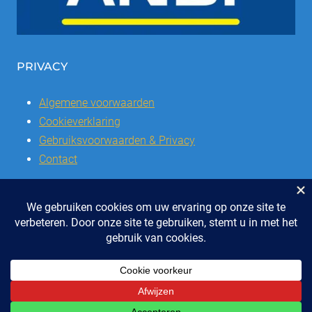
PRIVACY
Algemene voorwaarden
Cookieverklaring
Gebruiksvoorwaarden & Privacy
Contact
© 2026 | Stichting SSCVL | Dorpshuis Het Westhoffhuis: Dorpsstraat
28, 6741 AL Lunteren
Telefoon: 0318 - 48 2992 | KvK nr: 41047051 | Bank: IBAN: NL47 RABO
0337504016
ONTWERP & REALISATIE EYE-GRAPHICS, OTTERLO