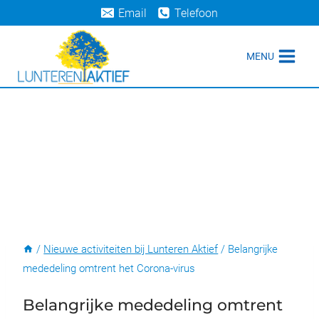
Doorgaan
Email
Telefoon
naar
inhoud
MENU
/
Nieuwe activiteiten bij Lunteren Aktief
/
Belangrijke
mededeling omtrent het Corona-virus
Belangrijke mededeling omtrent