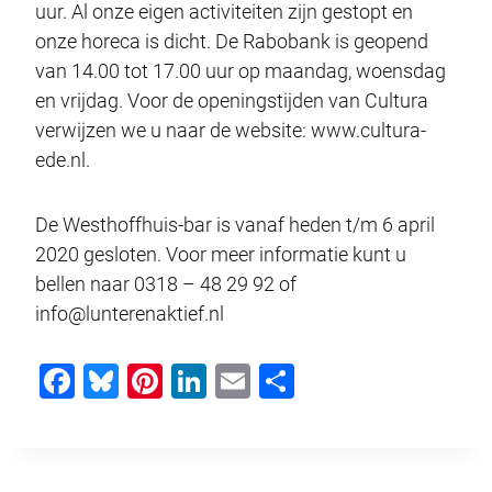
uur. Al onze eigen activiteiten zijn gestopt en
onze horeca is dicht. De Rabobank is geopend
van 14.00 tot 17.00 uur op maandag, woensdag
en vrijdag. Voor de openingstijden van Cultura
verwijzen we u naar de website: www.cultura-
ede.nl.
De Westhoffhuis-bar is vanaf heden t/m 6 april
2020 gesloten. Voor meer informatie kunt u
bellen naar 0318 – 48 29 92 of
info@lunterenaktief.nl
F
Bl
Pi
Li
E
D
a
u
nt
n
m
el
c
e
er
k
ail
e
e
sk
e
e
n