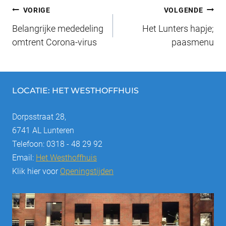
Bericht
b
y
st
dI
VORIGE
VOLGENDE
o
n
Belangrijke mededeling
Het Lunters hapje;
navigatie
o
omtrent Corona-virus
paasmenu
k
LOCATIE: HET WESTHOFFHUIS
Dorpsstraat 28,
6741 AL Lunteren
Telefoon: 0318 - 48 29 92
Email:
Het Westhoffhuis
Klik hier voor
Openingstijden