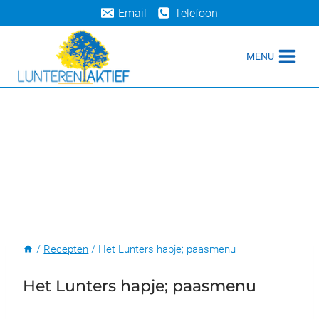
Doorgaan
Email
Telefoon
naar
inhoud
MENU
/
Recepten
/
Het Lunters hapje; paasmenu
Het Lunters hapje; paasmenu