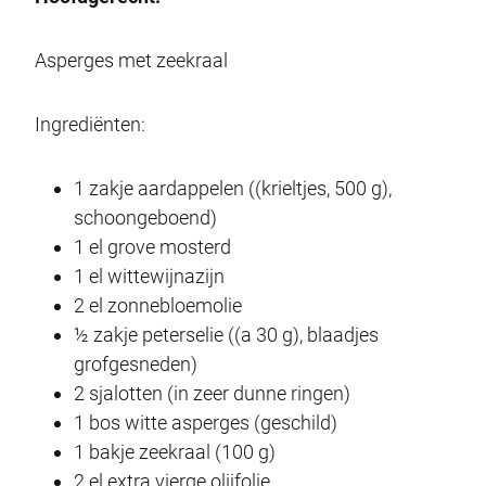
Asperges met zeekraal
Ingrediënten:
1 zakje aardappelen ((krieltjes, 500 g),
schoongeboend)
1 el grove mosterd
1 el wittewijnazijn
2 el zonnebloemolie
½ zakje peterselie ((a 30 g), blaadjes
grofgesneden)
2 sjalotten (in zeer dunne ringen)
1 bos witte asperges (geschild)
1 bakje zeekraal (100 g)
2 el extra vierge olijfolie