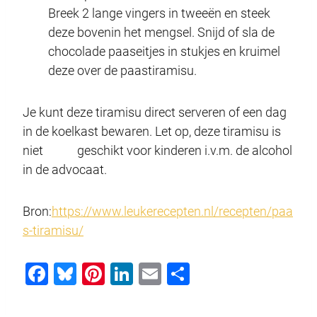
Breek 2 lange vingers in tweeën en steek
deze bovenin het mengsel. Snijd of sla de
chocolade paaseitjes in stukjes en kruimel
deze over de paastiramisu.
Je kunt deze tiramisu direct serveren of een dag
in de koelkast bewaren. Let op, deze tiramisu is
niet geschikt voor kinderen i.v.m. de alcohol
in de advocaat.
Bron:
https://www.leukerecepten.nl/recepten/paa
s-tiramisu/
F
Bl
Pi
Li
E
D
a
u
nt
n
m
el