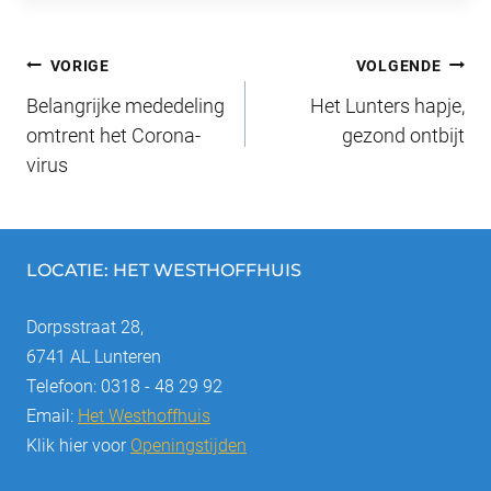
c
e
er
k
ail
e
e
sk
e
e
n
Bericht
b
y
st
dI
VORIGE
VOLGENDE
o
n
Belangrijke mededeling
Het Lunters hapje,
navigatie
o
omtrent het Corona-
gezond ontbijt
virus
k
LOCATIE: HET WESTHOFFHUIS
Dorpsstraat 28,
6741 AL Lunteren
Telefoon: 0318 - 48 29 92
Email:
Het Westhoffhuis
Klik hier voor
Openingstijden