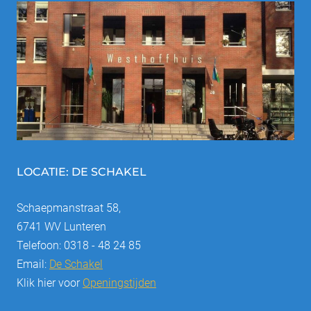
LOCATIE: DE SCHAKEL
Schaepmanstraat 58,
6741 WV Lunteren
Telefoon: 0318 - 48 24 85
Email:
De Schakel
Klik hier voor
Openingstijden