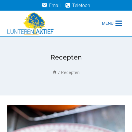
Doorgaan
Email
Telefoon
naar
inhoud
MENU
Recepten
/
Recepten