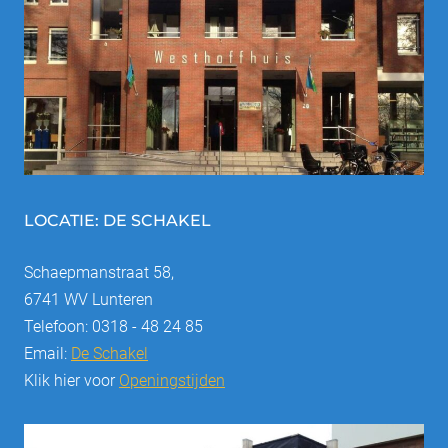
LOCATIE: DE SCHAKEL
Schaepmanstraat 58,
6741 WV Lunteren
Telefoon: 0318 - 48 24 85
Email:
De Schakel
Klik hier voor
Openingstijden