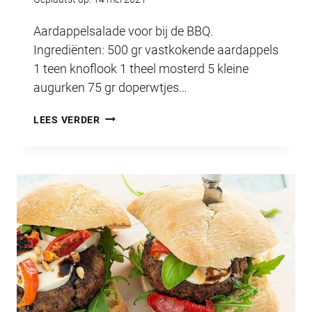
Aardappelsalade voor bij de BBQ.
Ingrediënten: 500 gr vastkokende aardappels
1 teen knoflook 1 theel mosterd 5 kleine
augurken 75 gr doperwtjes…
HET
LEES VERDER
LUNTERS
HAPJE
MEI
2021