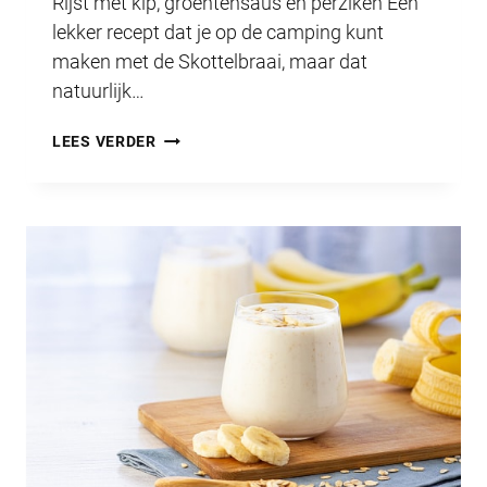
Rijst met kip, groentensaus en perziken Een
lekker recept dat je op de camping kunt
maken met de Skottelbraai, maar dat
natuurlijk…
HET
LEES VERDER
LUNTERS
HAPJE
JULI
2021