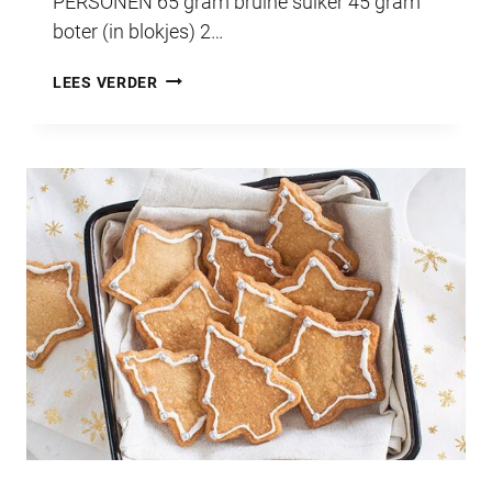
PERSONEN 65 gram bruine suiker 45 gram
boter (in blokjes) 2…
HET
LEES VERDER
LUNTERS
HAPJE
FEBRUARI
2022