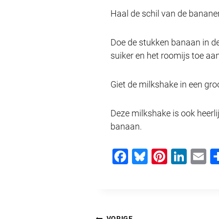
Haal de schil van de banane
Doe de stukken banaan in de b
suiker en het roomijs toe aa
Giet de milkshake in een groo
Deze milkshake is ook heerli
banaan.
F
Bl
Pi
Li
E
a
u
nt
n
c
e
er
k
ai
e
sk
e
e
b
y
st
dI
VORIGE