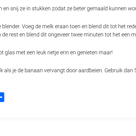
n en snij ze in stukken zodat ze beter gemaald kunnen wor
lender. Voeg de melk eraan toen en blend dit tot het redeli
n de rest en blend dit ongeveer twee minuten tot het een m
t glas met een leuk rietje erin en genieten maar!
jk als je de banaan vervangt door aardbeien. Gebruik dan 
D
m
el
l
e
n