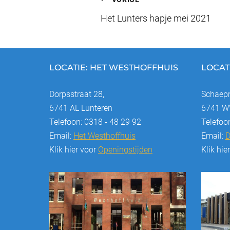
Bericht
o
n
Het Lunters hapje mei 2021
navigatie
o
k
LOCATIE: HET WESTHOFFHUIS
LOCAT
Dorpsstraat 28,
Schaepm
6741 AL Lunteren
6741 WV
Telefoon: 0318 - 48 29 92
Telefoo
Email:
Het Westhoffhuis
Email:
D
Klik hier voor
Openingstijden
Klik hie