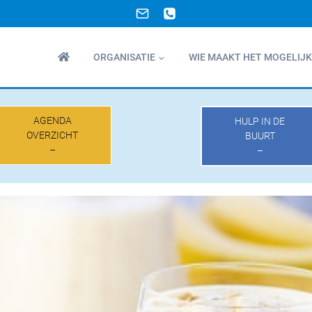
ORGANISATIE
WIE MAAKT HET MOGELIJK
AGENDA
HULP IN DE
OVERZICHT
BUURT
–
–