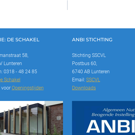
IE: DE SCHAKEL
ANBI STICHTING
anstraat 58,
Stichting SSCVL
 Lunteren
Postbus 60,
n: 0318 - 48 24 85
6740 AB Lunteren
e Schakel
Email:
SSCVL
r voor
Openingstijden
Downloads