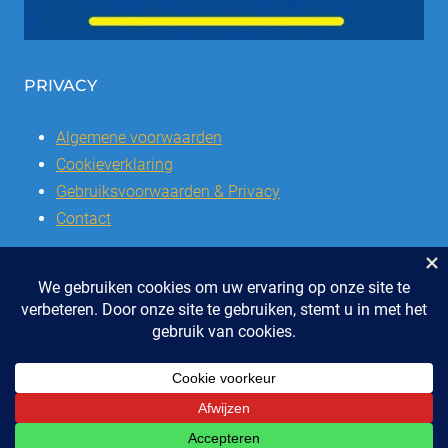
PRIVACY
Algemene voorwaarden
Cookieverklaring
Gebruiksvoorwaarden & Privacy
Contact
© 2026 | Stichting SSCVL | Dorpshuis Het Westhoffhuis: Dorpsstraat
28, 6741 AL Lunteren
Telefoon: 0318 - 48 2992 | KvK nr: 41047051 | Bank: IBAN: NL47 RABO
0337504016
ONTWERP & REALISATIE EYE-GRAPHICS, OTTERLO