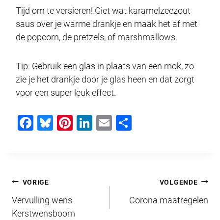
Tijd om te versieren! Giet wat karamelzeezout
saus over je warme drankje en maak het af met
de popcorn, de pretzels, of marshmallows.
Tip: Gebruik een glas in plaats van een mok, zo
zie je het drankje door je glas heen en dat zorgt
voor een super leuk effect.
F
Bl
Pi
Li
E
D
a
u
nt
n
m
el
c
e
er
k
ail
e
e
sk
e
e
n
Bericht
b
y
st
dI
VORIGE
VOLGENDE
o
n
Vervulling wens
Corona maatregelen
navigatie
o
Kerstwensboom