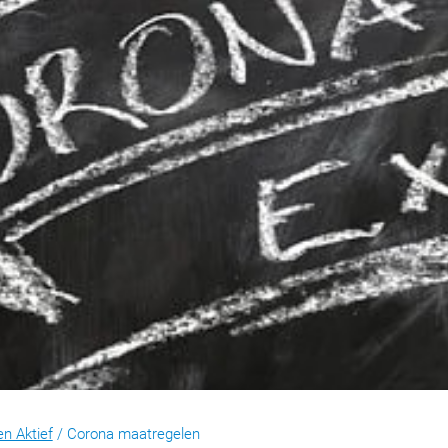
en Aktief
/
Corona maatregelen