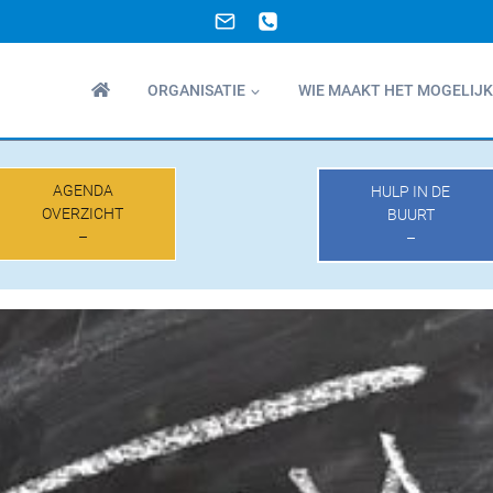
ORGANISATIE
WIE MAAKT HET MOGELIJK
AGENDA
HULP IN DE
OVERZICHT
BUURT
–
–