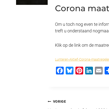
Corona maat
Om u toch nog even te infor
treft u onderstaand nogmaa
Klik op de link om de maatre
Lunteren-Aktief-Corona-maatregele
F
Bl
Pi
Li
E
a
u
nt
n
c
e
er
k
ai
e
sk
e
e
b
y
st
dI
Bericht
VORIGE