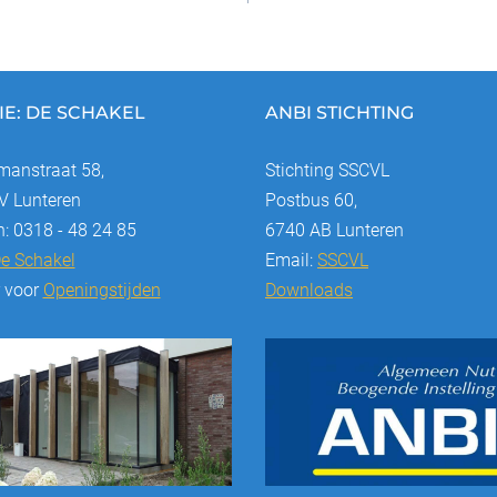
IE: DE SCHAKEL
ANBI STICHTING
anstraat 58,
Stichting SSCVL
 Lunteren
Postbus 60,
n: 0318 - 48 24 85
6740 AB Lunteren
e Schakel
Email:
SSCVL
r voor
Openingstijden
Downloads