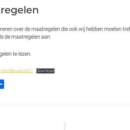
regelen
meren over de maatregelen die ook wij hebben moeten treff
ls de maatregelen aan.
gelen te lezen.
n-03-februari-2021
Download
D
m
el
l
e
n