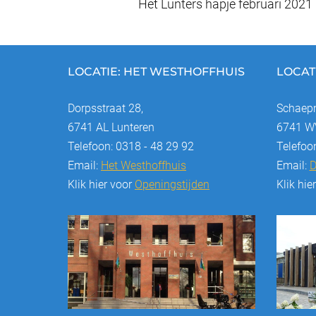
o
n
Het Lunters hapje februari 2021
navigatie
o
k
LOCATIE: HET WESTHOFFHUIS
LOCAT
Dorpsstraat 28,
Schaepm
6741 AL Lunteren
6741 WV
Telefoon: 0318 - 48 29 92
Telefoo
Email:
Het Westhoffhuis
Email:
D
Klik hier voor
Openingstijden
Klik hie