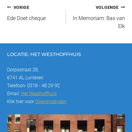
Bericht
b
y
st
dI
VORIGE
VOLGENDE
o
n
Ede Doet cheque
In Memoriam: Bas van
navigatie
o
Elk
k
LOCATIE: HET WESTHOFFHUIS
Dorpsstraat 28,
6741 AL Lunteren
Telefoon: 0318 - 48 29 92
Email:
Het Westhoffhuis
Klik hier voor
Openingstijden