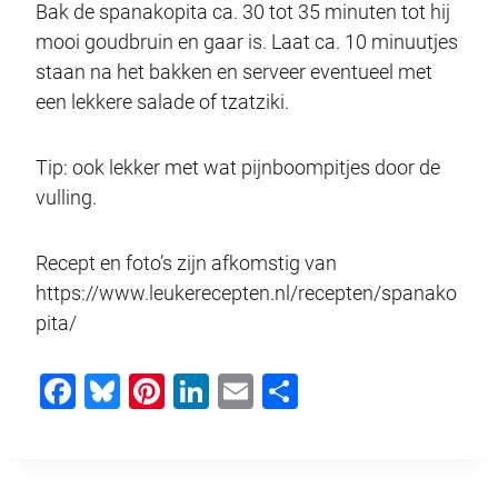
Bak de spanakopita ca. 30 tot 35 minuten tot hij
mooi goudbruin en gaar is. Laat ca. 10 minuutjes
staan na het bakken en serveer eventueel met
een lekkere salade of tzatziki.
Tip: ook lekker met wat pijnboompitjes door de
vulling.
Recept en foto’s zijn afkomstig van
https://www.leukerecepten.nl/recepten/spanako
pita/
F
Bl
Pi
Li
E
D
a
u
nt
n
m
el
c
e
er
k
ail
e
e
sk
e
e
n