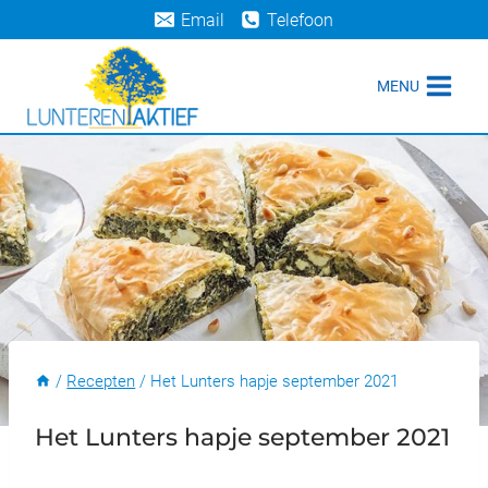
Doorgaan
Email
Telefoon
naar
inhoud
MENU
/
Recepten
/
Het Lunters hapje september 2021
Het Lunters hapje september 2021