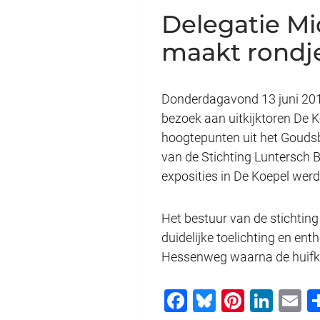
Delegatie M
maakt rondj
Donderdagavond 13 juni 2019
bezoek aan uitkijktoren De 
hoogtepunten uit het Goudsb
van de Stichting Luntersch 
exposities in De Koepel we
Het bestuur van de stichtin
duidelijke toelichting en e
Hessenweg waarna de huifkar
F
Bl
Pi
Li
E