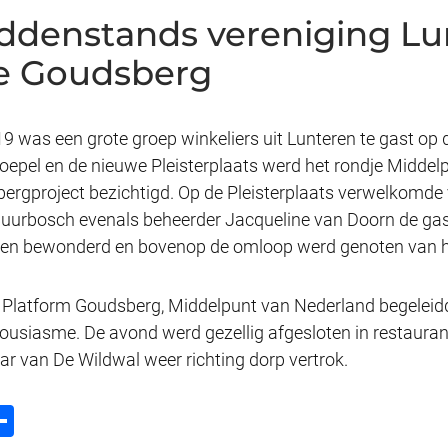
iddenstands vereniging Lu
e Goudsberg
 was een grote groep winkeliers uit Lunteren te gast op
Koepel en de nieuwe Pleisterplaats werd het rondje Middel
ergproject bezichtigd. Op de Pleisterplaats verwelkomde 
Buurbosch evenals beheerder Jacqueline van Doorn de gaste
rden bewonderd en bovenop de omloop werd genoten van he
g Platform Goudsberg, Middelpunt van Nederland begeleid
nthousiasme. De avond werd gezellig afgesloten in restaur
 van De Wildwal weer richting dorp vertrok.
D