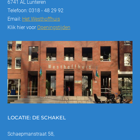
6741 AL Lunteren
Telefoon: 0318 - 48 29 92
Email:
Het Westhoffhuis
Klik hier voor
Openingstijden
LOCATIE: DE SCHAKEL
Schaepmanstraat 58,