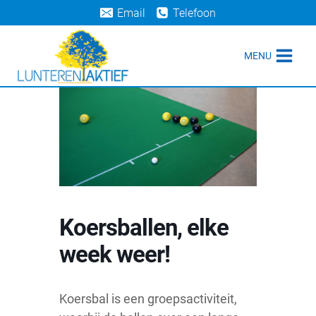
Doorgaan
Email
Telefoon
naar
inhoud
MENU
Koersballen, elke
week weer!
Koersbal is een groepsactiviteit,