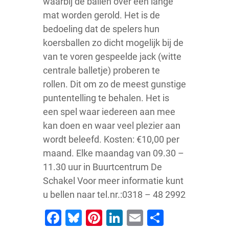
waarbij de ballen over een lange
mat worden gerold. Het is de
bedoeling dat de spelers hun
koersballen zo dicht mogelijk bij de
van te voren gespeelde jack (witte
centrale balletje) proberen te
rollen. Dit om zo de meest gunstige
puntentelling te behalen. Het is
een spel waar iedereen aan mee
kan doen en waar veel plezier aan
wordt beleefd. Kosten: €10,00 per
maand. Elke maandag van 09.30 –
11.30 uur in Buurtcentrum De
Schakel Voor meer informatie kunt
u bellen naar tel.nr.:0318 – 48 2992
Facebook
Bluesky
Pinterest
LinkedIn
Email
Delen