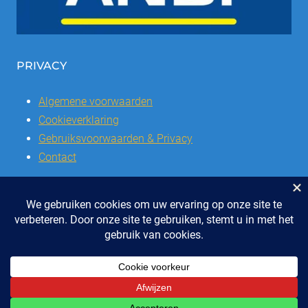
PRIVACY
Algemene voorwaarden
Cookieverklaring
Gebruiksvoorwaarden & Privacy
Contact
© 2026 | Stichting SSCVL | Dorpshuis Het Westhoffhuis: Dorpsstraat
28, 6741 AL Lunteren
Telefoon: 0318 - 48 2992 | KvK nr: 41047051 | Bank: IBAN: NL47 RABO
0337504016
ONTWERP & REALISATIE EYE-GRAPHICS, OTTERLO