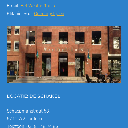
Email:
Het Westhoffhuis
Klik hier voor
Openingstijden
LOCATIE: DE SCHAKEL
Schaepmanstraat 58,
6741 WV Lunteren
Telefoon: 0318 - 48 24 85