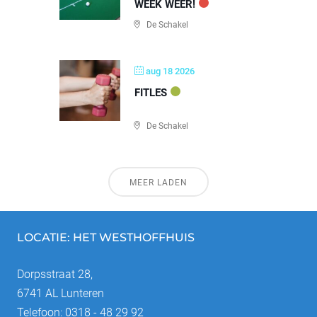
WEEK WEER!
De Schakel
aug 18 2026
FITLES
De Schakel
MEER LADEN
LOCATIE: HET WESTHOFFHUIS
Dorpsstraat 28,
6741 AL Lunteren
Telefoon: 0318 - 48 29 92