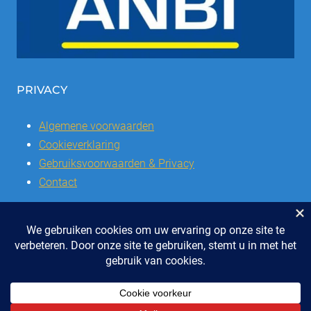
PRIVACY
Algemene voorwaarden
Cookieverklaring
Gebruiksvoorwaarden & Privacy
Contact
© 2026 | Stichting SSCVL | Dorpshuis Het Westhoffhuis: Dorpsstraat
28, 6741 AL Lunteren
Telefoon: 0318 - 48 2992 | KvK nr: 41047051 | Bank: IBAN: NL47 RABO
0337504016