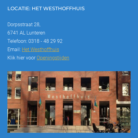
LOCATIE: HET WESTHOFFHUIS
Dorpsstraat 28,
6741 AL Lunteren
Telefoon: 0318 - 48 29 92
Email:
Het Westhoffhuis
Klik hier voor
Openingstijden