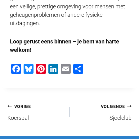
een veilige, prettige omgeving voor mensen met
geheugenproblemen of andere fysieke
uitdagingen.
Loop gerust eens binnen – je bent van harte
welkom!
F
Bl
Pi
Li
E
D
a
u
nt
n
m
el
c
e
er
k
ail
e
e
sk
e
e
n
Bericht
b
y
st
dI
VORIGE
VOLGENDE
o
n
Koersbal
Sjoelclub
navigatie
o
k