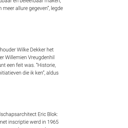
indbaar en beleefbaar maken,
meer allure gegeven”, legde
thouder Wilke Dekker het
der Willemien Vreugdenhil
t een feit was. “Historie,
tiatieven die ik ken”, aldus
dschapsarchitect Eric Blok:
met inscriptie werd in 1965