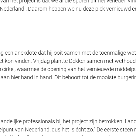
an het project is dat we al die sporen uit het verleden v
Nederland . Daarom hebben we nu deze plek vernieuwd en 
g een anekdote dat hij ooit samen met de toenmalige we
niet kon vinden. Vrijdag plantte Dekker samen met wethou
e cirkel, waarmee de opening van het vernieuwde middelpun
aan hier hand in hand. Dit behoort tot de mooiste burgerini
andelijke professionals bij het project zijn betrokken. Lan
lpunt van Nederland, dus het is écht zo.” De eerste steen 