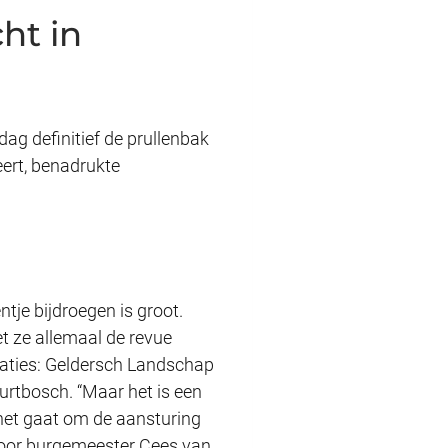
ht in
dag definitief de prullenbak
eert, benadrukte
tje bijdroegen is groot.
t ze allemaal de revue
saties: Geldersch Landschap
urtbosch. “Maar het is een
s het gaat om de aansturing
 door burgemeester Cees van