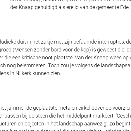
der Knaap gehuldigd als erelid van de gemeente Ede.
udieke duit in het zakje met zijn befaamde interrupties, do
roep (Mensen zonder bord voor de kop) is geweest die ide
 die een kritische noot plaatste. Van der Knaap wees op
 toch nog belemmeren. Toch zou je volgens de landschapsar
ens in Nijkerk kunnen zien.
het jammer de geplaatste metalen cirkel bovenop voorzien 
r passen bij de steen die het middelpunt markeert. ‘Geschi
ructuren en objecten in het landschap aanwezig’, zo begint