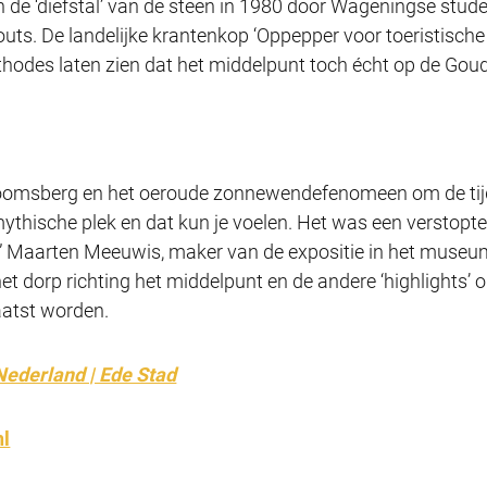
 de ‘diefstal’ van de steen in 1980 door Wageningse stude
uts. De landelijke krantenkop ‘Oppepper voor toeristische
hodes laten zien dat het middelpunt toch écht op de Goud
boomsberg en het oeroude zonnewendefenomeen om de tijd
mythische plek en dat kun je voelen. Het was een verstopt
n.” Maarten Meeuwis, maker van de expositie in het muse
 het dorp richting het middelpunt en de andere ‘highlights’
aatst worden.
Nederland | Ede Stad
nl