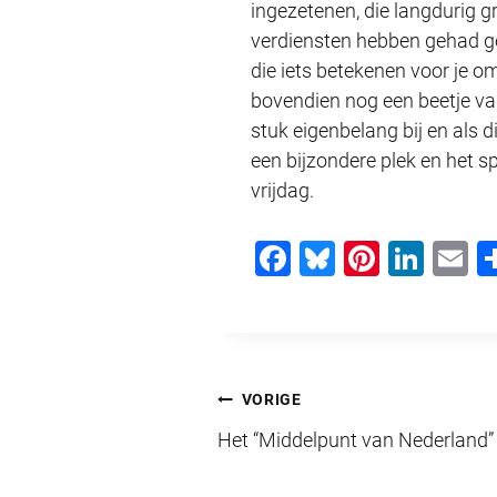
ingezetenen, die langdurig 
verdiensten hebben gehad ged
die iets betekenen voor je om
bovendien nog een beetje van 
stuk eigenbelang bij en als d
een bijzondere plek en het s
vrijdag.
F
Bl
Pi
Li
E
a
u
nt
n
c
e
er
k
ai
e
sk
e
e
b
y
st
dI
Bericht
VORIGE
o
n
Het “Middelpunt van Nederland” l
navigatie
o