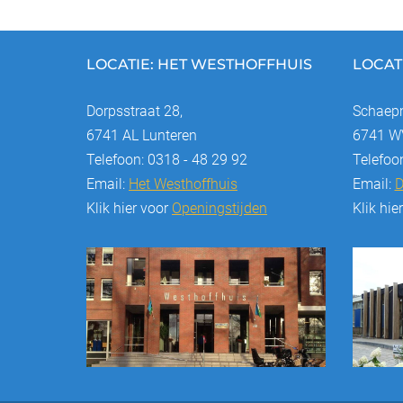
k
LOCATIE: HET WESTHOFFHUIS
LOCAT
Dorpsstraat 28,
Schaepm
6741 AL Lunteren
6741 WV
Telefoon: 0318 - 48 29 92
Telefoo
Email:
Het Westhoffhuis
Email:
D
Klik hier voor
Openingstijden
Klik hie