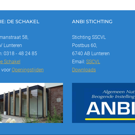
IE: DE SCHAKEL
ANBI STICHTING
anstraat 58,
Stichting SSCVL
 Lunteren
Postbus 60,
n: 0318 - 48 24 85
6740 AB Lunteren
e Schakel
Email:
SSCVL
r voor
Openingstijden
Downloads