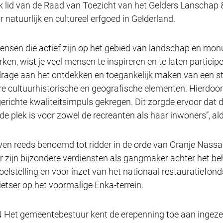
 lid van de Raad van Toezicht van het Gelders Lanschap &
 natuurlijk en cultureel erfgoed in Gelderland.
mensen die actief zijn op het gebied van landschap en mo
n, wist je veel mensen te inspireren en te laten participer
ijdrage aan het ontdekken en toegankelijk maken van een st
e cultuurhistorische en geografische elementen. Hierdoor
ichte kwaliteitsimpuls gekregen. Dit zorgde ervoor dat 
e plek is voor zowel de recreanten als haar inwoners”, a
ven reeds benoemd tot ridder in de orde van Oranje Nassa
or zijn bijzondere verdiensten als gangmaker achter het 
lstelling en voor inzet van het nationaal restauratiefond
etser op het voormalige Enka-terrein.
t gemeentebestuur kent de erepenning toe aan ingezet