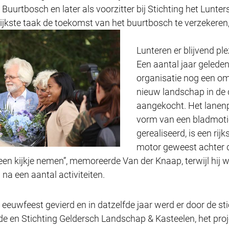
Buurtbosch en later als voorzitter bij Stichting het Lunt
rijkste taak de toekomst van het buurtbosch te verzekere
Lunteren er blijvend pl
Een aantal jaar geleden
organisatie nog een o
nieuw landschap in de
aangekocht. Het lanenp
vorm van een bladmoti
gerealiseerd, is een ri
motor geweest achter d
een kijkje nemen”, memoreerde Van der Knaap, terwijl hij 
n na een aantal activiteiten.
euwfeest gevierd en in datzelfde jaar werd er door de st
 en Stichting Geldersch Landschap & Kasteelen, het pro