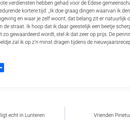
grote verdiensten hebben gehad voor de Edese gemeenschap
urende kortere tijd. ,,Ik doe graag dingen waarvan ik den
geving en waar je zelf woont, dat belang zit er natuurlijk 
de straat. Ik hoop dat ik daar geestelijk een beetje scherp 
it zo gewaardeerd wordt, stel ik dat zeer op prijs. De penn
peldje zal ik op z’n minst dragen tijdens de nieuwjaarsrec
D
m
el
l
e
n
igt echt in Lunteren
Vrienden Pinet