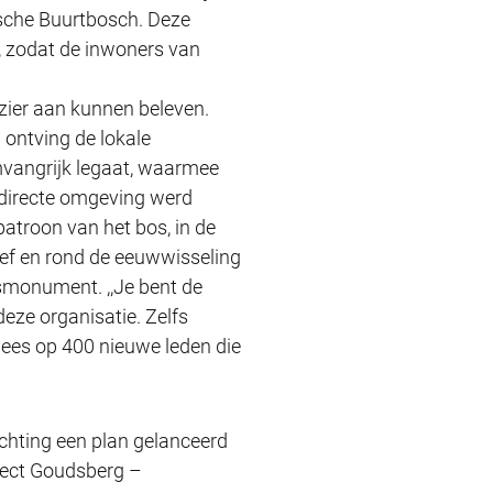
ersche Buurtbosch. Deze
n, zodat de inwoners van
ezier aan kunnen beleven.
 ontving de lokale
mvangrijk legaat, waarmee
 directe omgeving werd
atroon van het bos, in de
ef en rond de eeuwwisseling
jksmonument. ,,Je bent de
eze organisatie. Zelfs
wees op 400 nieuwe leden die
ichting een plan gelanceerd
ject Goudsberg –